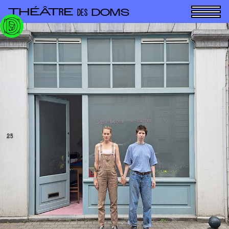
Panneau de gestion des cookies
THÉÂT
E
R
DOMS
DES