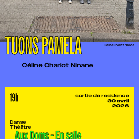
TUONS PAMELA
Celine Chariot Ninane
Céline Chariot Ninane
19h
sortie de résidence
30 avril
2026
Danse
Théâtre
Aux Doms - En salle