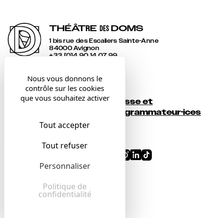
THÉÂT
R
E
DOMS
DES
1 bis rue des Escaliers Sainte-Anne
84000 Avignon
+33 [0]4 90 14 07 99
accueil@lesdoms.eu
Nous vous donnons le
contrôle sur les cookies
Contact
que vous souhaitez activer
Presse et
Newsletter
programmateur·ices
Tout accepter
Billetterie
Tout refuser
Conditions générales
Personnaliser
Mentions légales
Confidentialité
Politique de
confidentialité