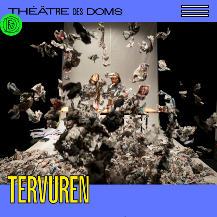
Panneau de gestion des cookies
THÉÂT
E
R
DOMS
DES
TERVUREN