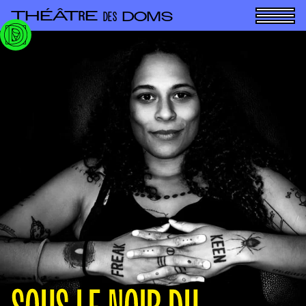
Panneau de gestion des cookies
THÉÂT
E
R
DOMS
DES