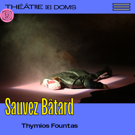
Panneau de gestion des cookies
THÉÂT
E
R
DOMS
DES
Sauvez Bâtard
Thymios Fountas