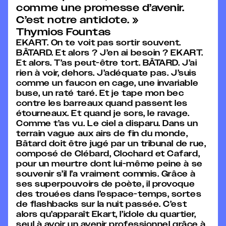
comme une promesse d’avenir.
C’est notre antidote. »
Thymios Fountas
EKART. On te voit pas sortir souvent.
BÂTARD. Et alors ? J’en ai besoin ? EKART.
Et alors. T’as peut-être tort. BÂTARD. J’ai
rien à voir, dehors. J’adéquate pas. J’suis
comme un faucon en cage, une invariable
buse, un raté taré. Et je tape mon bec
contre les barreaux quand passent les
étourneaux. Et quand je sors, le ravage.
Comme t’as vu. Le ciel a disparu. Dans un
terrain vague aux airs de fin du monde,
Bâtard doit être jugé par un tribunal de rue,
composé de Clébard, Clochard et Cafard,
pour un meurtre dont lui-même peine à se
souvenir s’il l’a vraiment commis. Grâce à
ses superpouvoirs de poète, il provoque
des trouées dans l’espace-temps, sortes
de flashbacks sur la nuit passée. C’est
alors qu’apparaît Ekart, l’idole du quartier,
seul à avoir un avenir professionnel grâce à