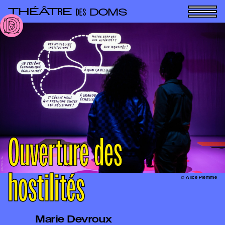
Panneau de gestion des cookies
THÉÂT
E
R
DOMS
DES
Ouverture des
hostilités
© Alice Piemme
Marie Devroux