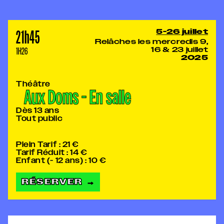
21h45
5-26 juillet
Relâches les mercredis 9,
1H26
16 & 23 juillet
2025
Théâtre
Aux Doms - En salle
Dès 13 ans
Tout public
Plein Tarif : 21 €
Tarif Réduit : 14 €
Enfant (- 12 ans) : 10 €
RÉSERVER
→