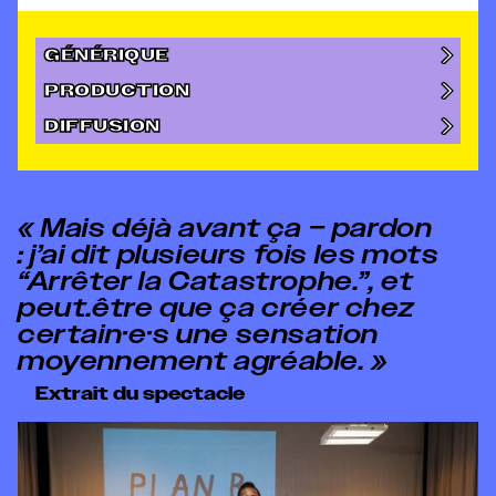
GÉNÉRIQUE
PRODUCTION
DIFFUSION
« Mais déjà avant ça – pardon
: j’ai dit plusieurs fois les mots
“Arrêter la Catastrophe.”, et
peut.être que ça créer chez
certain·e·s une sensation
moyennement agréable. »
Extrait du spectacle