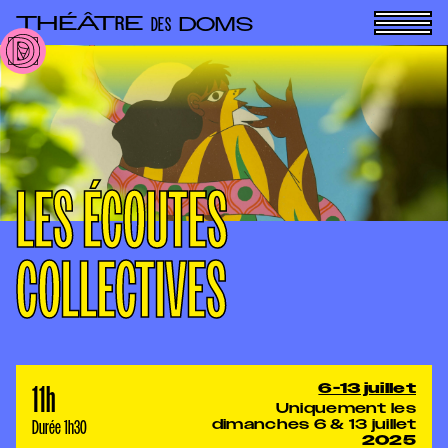
Panneau de gestion des cookies
THÉÂT
E
R
DOMS
DES
LES ÉCOUTES
COLLECTIVES
11h
6-13 juillet
Uniquement les
Durée 1h30
dimanches 6 & 13 juillet
2025