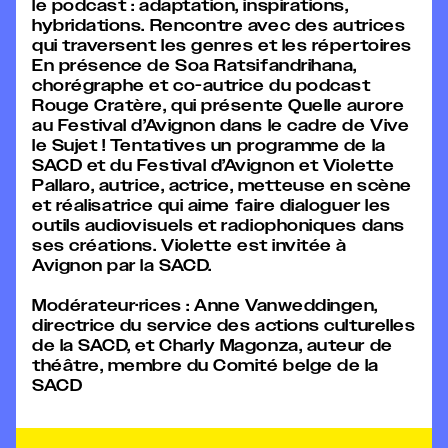
le podcast : adaptation, inspirations,
hybridations. Rencontre avec des autrices
qui traversent les genres et les répertoires
En présence de
Soa Ratsifandrihana
,
chorégraphe et
co-autrice d
u podcast
Rouge Cratère
,
qui
pr
ésente
Q
uelle aurore
au Festival d’Avignon dans le cadre de
Vive
le Sujet ! Tentatives
un programme de la
SACD et du Festival d’Avignon
et
Violette
Pallaro
, autrice
, actrice, metteuse en scène
et réalisatrice
qui a
ime faire dialoguer les
outils audiovisuels et radiophoniques dans
ses créations.
Violette est invitée à
Avignon par la SACD.
Modérateur·rices
: Anne Vanweddingen,
directrice du service des actions culturelles
de la SACD, et Charly Magonza
, auteur de
théâtre,
membre du Comité belge de la
SACD