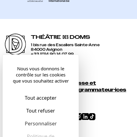
THÉÂT
R
E
DOMS
DES
1 bis rue des Escaliers Sainte-Anne
84000 Avignon
+33 [0]4 90 14 07 99
accueil@lesdoms.eu
Nous vous donnons le
contrôle sur les cookies
Contact
que vous souhaitez activer
Presse et
Newsletter
programmateur·ices
Tout accepter
Billetterie
Tout refuser
Conditions générales
Personnaliser
Mentions légales
Confidentialité
Politique de