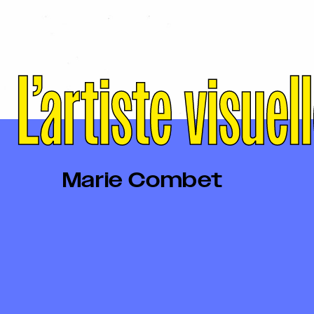
L’artiste visuel
Marie Combet