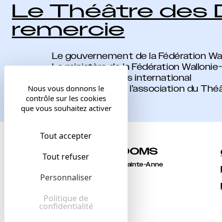
Le Théâtre des
remercie
Le gouvernement de la Fédération Wal
Le ministère de la Fédération Wallonie
Wallonie-Bruxelles international
Nous vous donnons le
Les membres de l’association du Th
contrôle sur les cookies
que vous souhaitez activer
Tout accepter
THÉÂT
R
E
DOMS
DES
Tout refuser
1 bis rue des Escaliers Sainte-Anne
84000 Avignon
Personnaliser
+33 [0]4 90 14 07 99
accueil@lesdoms.eu
Politique de
confidentialité