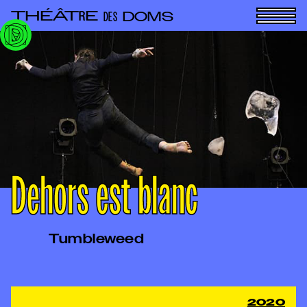
THÉÂT
E
R
DOMS
DES
Dehors est blanc
Tumbleweed
2020