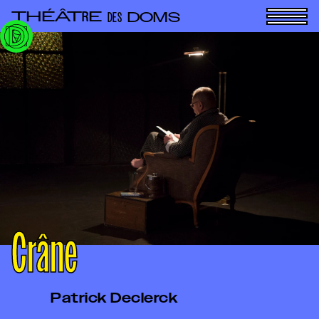
Panneau de gestion des cookies
THÉÂT
E
R
DOMS
DES
Crâne
Patrick Declerck