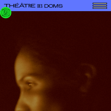
Panneau de gestion des cookies
THÉÂT
E
R
DOMS
DES