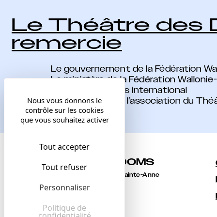
Le Théâtre des
remercie
Le gouvernement de la Fédération Wal
Le ministère de la Fédération Wallonie
Wallonie-Bruxelles international
Nous vous donnons le
Les membres de l’association du Th
contrôle sur les cookies
que vous souhaitez activer
Tout accepter
THÉÂT
R
E
DOMS
DES
Tout refuser
1 bis rue des Escaliers Sainte-Anne
84000 Avignon
Personnaliser
+33 [0]4 90 14 07 99
accueil@lesdoms.eu
Politique de
confidentialité