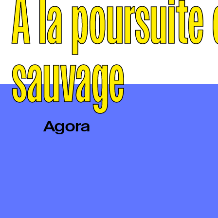
A la poursuite d
sauvage
Agora