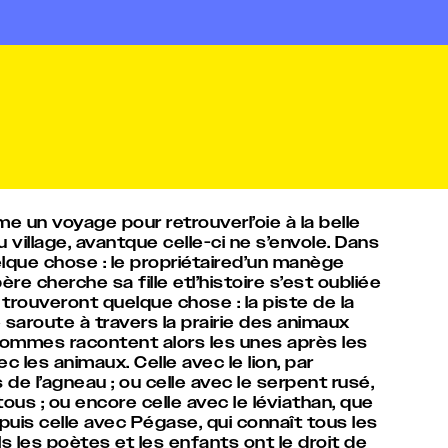
tame un voyage pour retrouverl’oie à la belle
au village, avantque celle-ci ne s’envole. Dans
elque chose : le propriétaired’un manège
re cherche sa fille etl’histoire s’est oubliée
rouveront quelque chose : la piste de la
ce saroute à travers la prairie des animaux
ommes racontent alors les unes après les
ec les animaux. Celle avec le lion, par
de l’agneau ; ou celle avec le serpent rusé,
e tous ; ou encore celle avec le léviathan, que
 puis celle avec Pégase, qui connaît tous les
 les poètes et les enfants ont le droit de