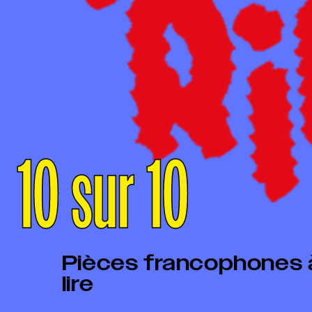
10 sur 10
Pièces francophones à
lire