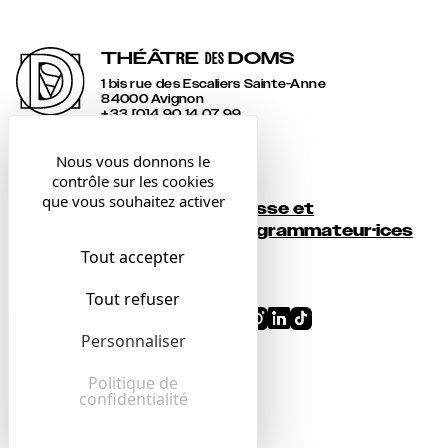
THÉÂT
R
E
DOMS
DES
1 bis rue des Escaliers Sainte-Anne
84000 Avignon
+33 [0]4 90 14 07 99
accueil@lesdoms.eu
Nous vous donnons le
contrôle sur les cookies
Contact
que vous souhaitez activer
Presse et
Newsletter
programmateur·ices
Tout accepter
Billetterie
Tout refuser
Conditions générales
Personnaliser
Mentions légales
Confidentialité
Politique de
confidentialité