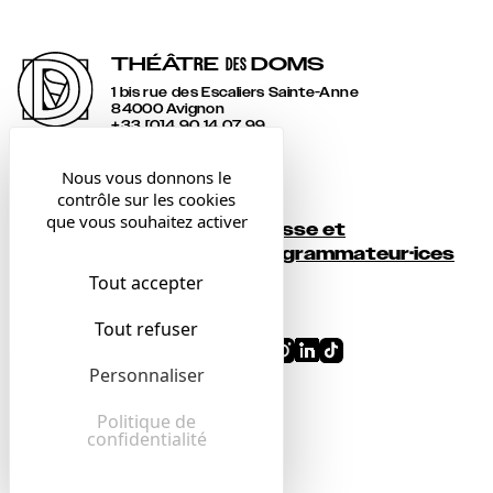
THÉÂT
R
E
DOMS
DES
1 bis rue des Escaliers Sainte-Anne
84000 Avignon
+33 [0]4 90 14 07 99
accueil@lesdoms.eu
Nous vous donnons le
contrôle sur les cookies
Contact
que vous souhaitez activer
Presse et
Newsletter
programmateur·ices
Tout accepter
Billetterie
Tout refuser
Conditions générales
Personnaliser
Mentions légales
Confidentialité
Politique de
confidentialité