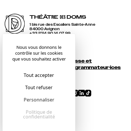
THÉÂT
R
E
DOMS
DES
1 bis rue des Escaliers Sainte-Anne
84000 Avignon
+33 [0]4 90 14 07 99
accueil@lesdoms.eu
Nous vous donnons le
contrôle sur les cookies
Contact
que vous souhaitez activer
Presse et
Newsletter
programmateur·ices
Tout accepter
Billetterie
Tout refuser
Conditions générales
Personnaliser
Mentions légales
Confidentialité
Politique de
confidentialité