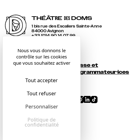
THÉÂT
R
E
DOMS
DES
1 bis rue des Escaliers Sainte-Anne
84000 Avignon
+33 [0]4 90 14 07 99
accueil@lesdoms.eu
Nous vous donnons le
contrôle sur les cookies
Contact
que vous souhaitez activer
Presse et
Newsletter
programmateur·ices
Tout accepter
Billetterie
Tout refuser
Conditions générales
Personnaliser
Mentions légales
Confidentialité
Politique de
confidentialité