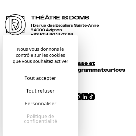
THÉÂT
R
E
DOMS
DES
1 bis rue des Escaliers Sainte-Anne
84000 Avignon
+33 [0]4 90 14 07 99
accueil@lesdoms.eu
Nous vous donnons le
contrôle sur les cookies
Contact
que vous souhaitez activer
Presse et
Newsletter
programmateur·ices
Tout accepter
Billetterie
Tout refuser
Conditions générales
Personnaliser
Mentions légales
Confidentialité
Politique de
confidentialité