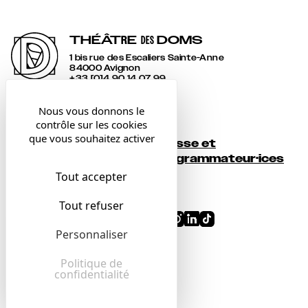
THÉÂT
R
E
DOMS
DES
1 bis rue des Escaliers Sainte-Anne
84000 Avignon
+33 [0]4 90 14 07 99
accueil@lesdoms.eu
Nous vous donnons le
contrôle sur les cookies
Contact
que vous souhaitez activer
Presse et
Newsletter
programmateur·ices
Tout accepter
Billetterie
Tout refuser
Conditions générales
Personnaliser
Mentions légales
Confidentialité
Politique de
confidentialité