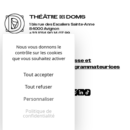
THÉÂT
R
E
DOMS
DES
1 bis rue des Escaliers Sainte-Anne
84000 Avignon
+33 [0]4 90 14 07 99
accueil@lesdoms.eu
Nous vous donnons le
contrôle sur les cookies
Contact
que vous souhaitez activer
Presse et
Newsletter
programmateur·ices
Tout accepter
Billetterie
Tout refuser
Conditions générales
Personnaliser
Mentions légales
Confidentialité
Politique de
confidentialité