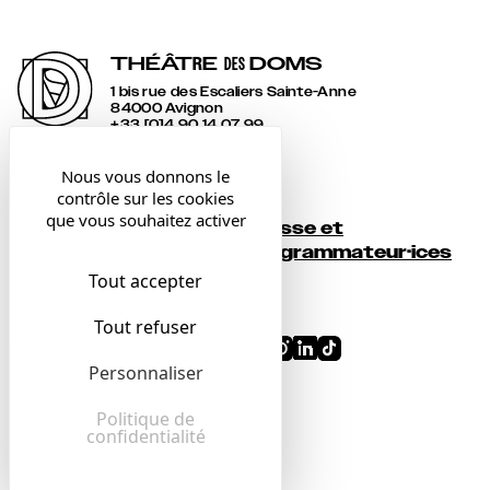
THÉÂT
R
E
DOMS
DES
1 bis rue des Escaliers Sainte-Anne
84000 Avignon
+33 [0]4 90 14 07 99
accueil@lesdoms.eu
Nous vous donnons le
contrôle sur les cookies
Contact
que vous souhaitez activer
Presse et
Newsletter
programmateur·ices
Tout accepter
Billetterie
Tout refuser
Conditions générales
Personnaliser
Mentions légales
Confidentialité
Politique de
confidentialité