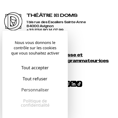
THÉÂT
R
E
DOMS
DES
1 bis rue des Escaliers Sainte-Anne
84000 Avignon
+33 [0]4 90 14 07 99
accueil@lesdoms.eu
Nous vous donnons le
contrôle sur les cookies
Contact
que vous souhaitez activer
Presse et
Newsletter
programmateur·ices
Tout accepter
Billetterie
Tout refuser
Conditions générales
Personnaliser
Mentions légales
Confidentialité
Politique de
confidentialité