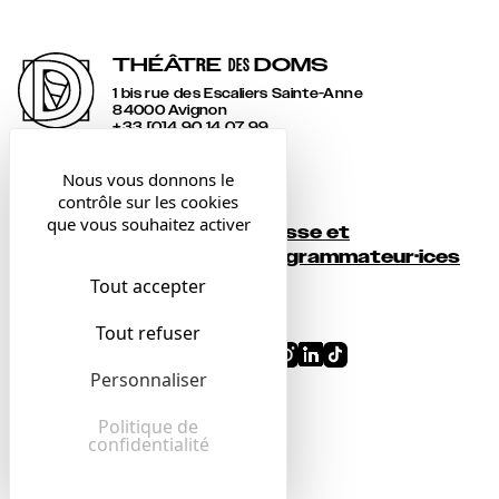
THÉÂT
R
E
DOMS
DES
1 bis rue des Escaliers Sainte-Anne
84000 Avignon
+33 [0]4 90 14 07 99
accueil@lesdoms.eu
Nous vous donnons le
contrôle sur les cookies
Contact
que vous souhaitez activer
Presse et
Newsletter
programmateur·ices
Tout accepter
Billetterie
Tout refuser
Conditions générales
Personnaliser
Mentions légales
Confidentialité
Politique de
confidentialité