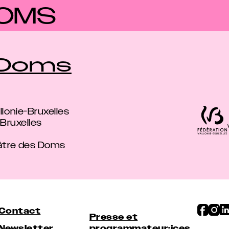
OMS
 Doms
lonie-Bruxelles
-Bruxelles
éâtre des Doms
Contact
Presse et
Newsletter
programmateur·ices