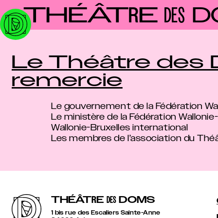
Panneau de gestion des cookies
THÉÂT
E
D
R
DES
Le Théâtre des
remercie
Le gouvernement de la Fédération Wal
Le ministère de la Fédération Wallonie
Wallonie-Bruxelles international
Les membres de l’association du Th
THÉÂT
R
E
DOMS
DES
1 bis rue des Escaliers Sainte-Anne