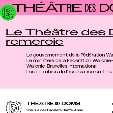
Panneau de gestion des cookies
THÉÂT
E
D
R
DES
Le Théâtre des
remercie
Le gouvernement de la Fédération Wal
Le ministère de la Fédération Wallonie
Wallonie-Bruxelles international
Les membres de l’association du Th
THÉÂT
R
E
DOMS
DES
1 bis rue des Escaliers Sainte-Anne