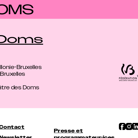
OMS
 Doms
lonie-Bruxelles
-Bruxelles
éâtre des Doms
Contact
Presse et
Newsletter
programmateur·ices