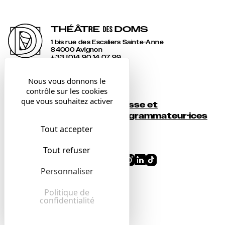
THÉÂT
R
E
DOMS
DES
1 bis rue des Escaliers Sainte-Anne
84000 Avignon
+33 [0]4 90 14 07 99
accueil@lesdoms.eu
Nous vous donnons le
contrôle sur les cookies
Contact
que vous souhaitez activer
Presse et
Newsletter
programmateur·ices
Tout accepter
Billetterie
Tout refuser
Conditions générales
Personnaliser
Mentions légales
Confidentialité
Politique de
confidentialité