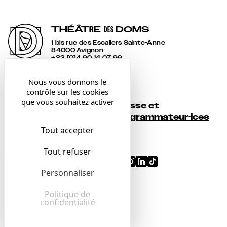
THÉÂT
R
E
DOMS
DES
1 bis rue des Escaliers Sainte-Anne
84000 Avignon
+33 [0]4 90 14 07 99
accueil@lesdoms.eu
Nous vous donnons le
contrôle sur les cookies
Contact
que vous souhaitez activer
Presse et
Newsletter
programmateur·ices
Tout accepter
Billetterie
Tout refuser
Conditions générales
Personnaliser
Mentions légales
Confidentialité
Politique de
confidentialité